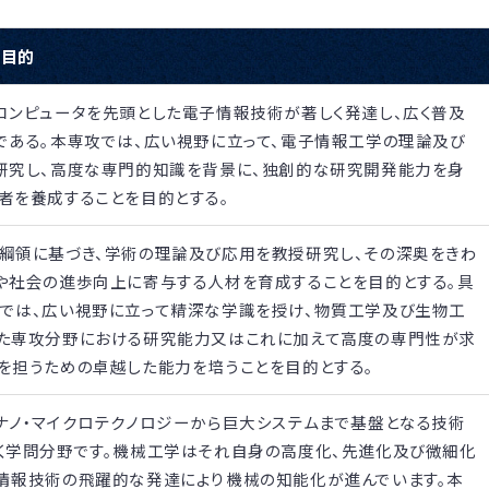
の目的
コンピュータを先頭とした電子情報技術が著しく発達し、広く普及
である。本専攻では、広い視野に立って、電子情報工学の理論及び
研究し、高度な専門的知識を背景に、独創的な研究開発能力を身
者を養成することを目的とする。
綱領に基づき、学術の理論及び応用を教授研究し、その深奥をきわ
や社会の進歩向上に寄与する人材を育成することを目的とする。具
では、広い視野に立って精深な学識を授け、物質工学及び生物工
た専攻分野における研究能力又はこれに加えて高度の専門性が求
を担うための卓越した能力を培うことを目的とする。
ナノ・マイクロテクノロジーから巨大システムまで基盤となる技術
く学問分野です。機械工学はそれ自身の高度化、先進化及び微細化
情報技術の飛躍的な発達により機械の知能化が進んでいます。本