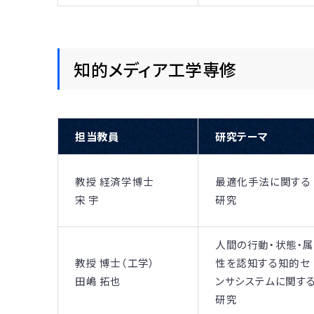
知的メディア工学専修
担当教員
研究テーマ
教授 経済学博士
最適化手法に関する
宋 宇
研究
人間の行動・状態・属
教授 博士（工学）
性を認知する知的セ
田嶋 拓也
ンサシステムに関す
研究