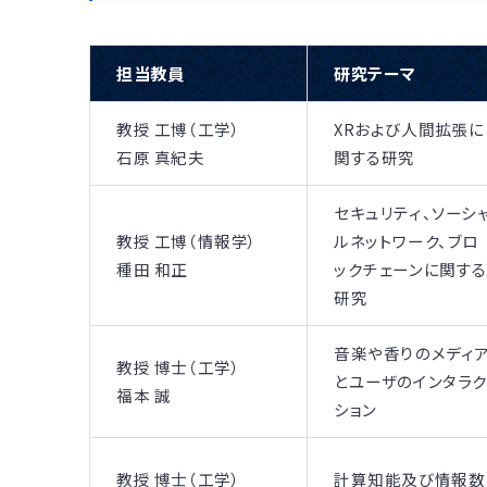
担当教員
研究テーマ
教授 工博（工学）
XRおよび人間拡張に
石原 真紀夫
関する研究
セキュリティ、ソーシ
教授 工博（情報学）
ルネットワーク、ブロ
種田 和正
ックチェーンに関する
研究
音楽や香りのメディ
教授 博士（工学）
とユーザのインタラ
福本 誠
ション
教授 博士（工学）
計算知能及び情報数