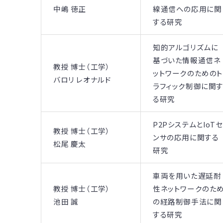
中嶋 徳正
線通信への応用に関
する研究
知的アルゴリズムに
基づいた情報通信ネ
教授 博士（工学）
ットワークのためのト
バロリ レオナルド
ラフィック制御に関
る研究
P2PシステムとIoTセ
教授 博士（工学）
ンサの応用に関する
松尾 慶太
研究
車両を用いた遅延耐
教授 博士（工学）
性ネットワークのた
池田 誠
の経路制御手法に関
する研究