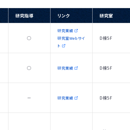
研究指導
リンク
研究室
研究業績
ム
○
D棟5F
研究室Webサイ
ト
○
D棟5F
研究業績
－
D棟5F
研究業績