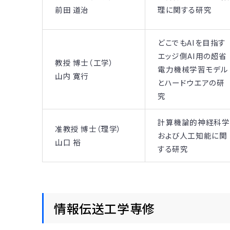
前田 道治
理に関する研究
どこでもAIを目指す
エッジ側AI用の超省
教授 博士（工学）
電力機械学習モデル
山内 寛行
とハードウエアの研
究
計算機論的神経科学
准教授 博士（理学）
および人工知能に関
山口 裕
する研究
情報伝送工学専修