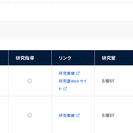
研究指導
リンク
研究室
研究業績
○
B棟8F
研究室Webサイ
ト
○
B棟8F
研究業績
る